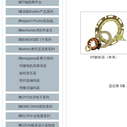
IOT物联网平台
库伯勒Kubler产品系列
Pepperl+Fuchs倍加福..
Wachendorff沃申道夫
SIEMENS西门子系列
Autonic奥托尼克斯系列
VR解析器（单薄）
Tamagawa多摩川系列
伺服电机及驱动器
旋转变压器
绝对值编码器
总记录:3条
增量式编码器
KOYO光洋电子系列
NEMICON内密控系列
DELTA中达电通系列
BUZUN模具设计及制造